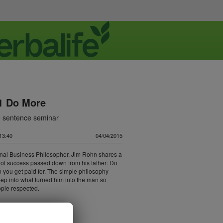
1 Do More
 sentence seminar
3:40
04/04/2015
onal Business Philosopher, Jim Rohn shares a
of success passed down from his father: Do
 you get paid for. The simple philosophy
ep into what turned him into the man so
ple respected.