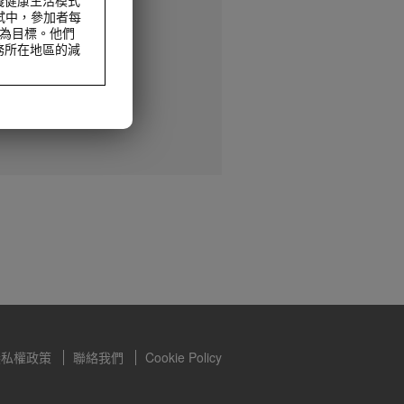
試中，參加者每
動為目標。他們
務所在地區的減
減重及控制體重，
食，但不能完全取
減重及控制體重，
食，但不能完全取
隱私權政策
聯絡我們
Cookie Policy