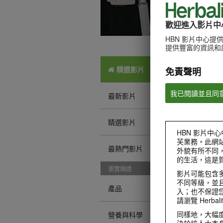
歡迎進入影片中
HBN 影片中心
提供豐富的資訊和
精選影片
免責聲明
我已閱讀並且同
最新影片
精選影片
HBN 影片中心
芙業務。此網
最熱門影片
外貌有所不同
的生活，這是
瀏覽頻道
影片可能包含
不同等級，並且
產品
入；也不保證
請瀏覽 Herbalif
同樣地，大幅
營養與科學
決於該人士本