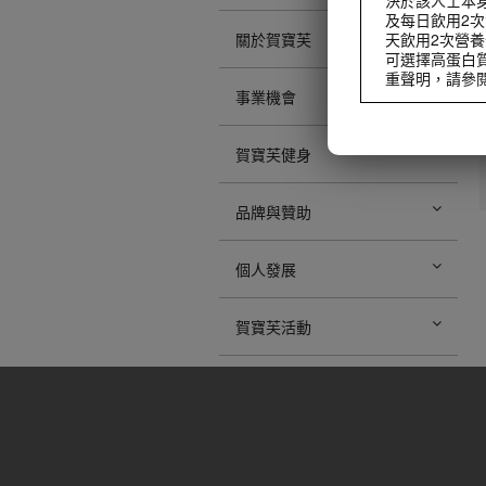
及每日飲用2次
天飲用2次營養
關於賀寶芙
可選擇高蛋白
重聲明，請參閱職業
事業機會
在開始任何減重
有效的飲食控制
代全部膳食，
賀寶芙健身
在開始任何減重
有效的飲食控制
品牌與贊助
代全部膳食，
個人發展
賀寶芙活動