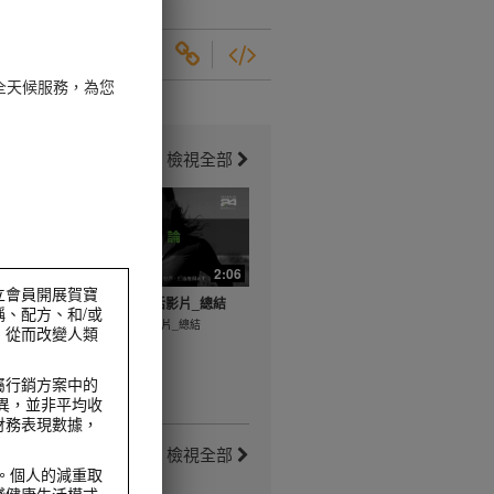
全天候服務，為您
檢視全部
5:10
2:06
獨立會員開展賀寶
片_運動前
健康活躍新生活影片_總結
、配方、和/或
健康活躍新生活影片_總結
，從而改變人類
運動前伸展
屬行銷方案中的
而異，並非平均收
財務表現數據，
檢視全部
。個人的減重取
踐健康生活模式