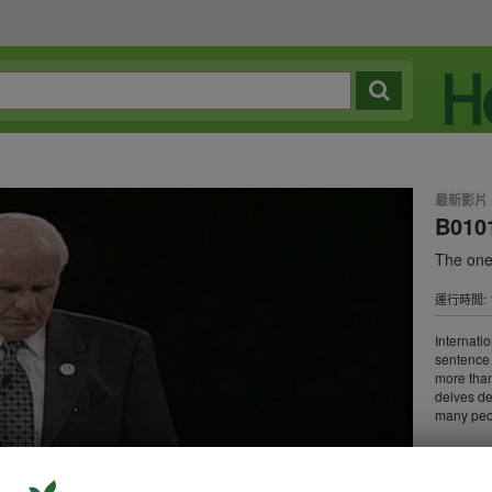
最新影片
B010
The one
運行時間: 1
Internati
sentence 
more than
delves de
many peo