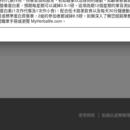
營養蛋白素，預期每星期可以減掉0.5-1磅。這項為期12個星期的單盲測
蛋白素(1次作代餐及1次作小食)、配合低卡路里飲食以及每天30分鐘運
質或標準蛋白質餐單，2組的參加者都減掉8.5磅。如需深入了解您經銷業
1:30
手冊或瀏覽 MyHerbalife.com。
直銷商宣導月領導人影片
計劃前，任何人都應該首先諮詢醫生意見。Herbalife® 產品只能輔助
2025直銷宣導月大使陳欣緣總裁分
才是減重的最佳方法。雖然某些 Herbalife® 產品可以取代部分日常膳
享
每人每日最少要適度攝取一次正餐。
計劃前，任何人都應該首先諮詢醫生意見。Herbalife® 產品只能輔助
才是減重的最佳方法。雖然某些 Herbalife® 產品可以取代部分日常膳
每人每日最少要適度攝取一次正餐。
使用條款
點選此處瞭解