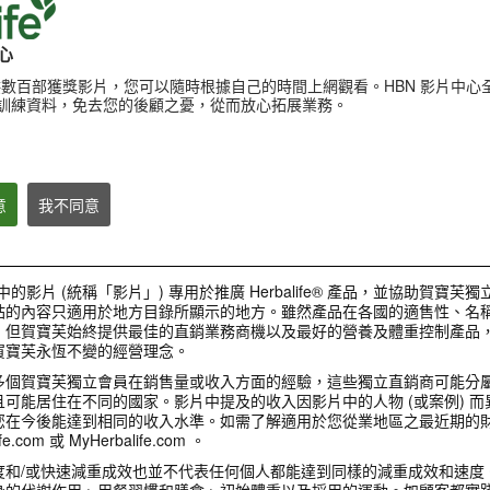
心
提供數百部獲獎影片，您可以隨時根據自己的時間上網觀看。HBN 影片中心
訓練資料，免去您的後顧之憂，從而放心拓展業務。
產品
意
我不同意
1:00
3:27
中的影片 (統稱「影片」) 專用於推廣 Herbalife® 產品，並協助賀寶芙
輕卡體控 從早餐開始
健康活躍新生活影
營養專家揭密 健康早餐的好處
站的內容只適用於地方目錄所顯示的地方。雖然產品在各國的適售性、名稱
伸展熱身示範
賀寶芙全方位營養早餐：簡單搭配
營養專家向您推薦#賀寶芙營養早
，但賀寶芙始終提供最佳的直銷業務商機以及最好的營養及體重控制產品
使用濃縮蘆薈汁、營養蛋白混合飲
餐，不僅可以提供優質營養素、幫助
健康活躍新生活影片_
料及草本濃縮速溶茶飲，可以幫助
賀寶芙永恆不變的經營理念。
消化，幫助您的體重管理計畫及提振
熱身示範
提振精神、促進新陳代謝、補充營
精神。簡單的健康早餐組合
養 幫助體重管理計畫、快速又方便
多個賀寶芙獨立會員在銷售量或收入方面的經驗，這些獨立直銷商可能分
準備!
可能居住在不同的國家。影片中提及的收入因影片中的人物 (或案例) 
您在今後能達到相同的收入水準。如需了解適用於您從業地區之最近期的
e.com 或 MyHerbalife.com 。
關於賀寶芙
度和/或快速減重成效也並不代表任何個人都能達到同樣的減重成效和速度
身的代謝作用、用餐習慣和膳食、初始體重以及採用的運動。如顧客都實