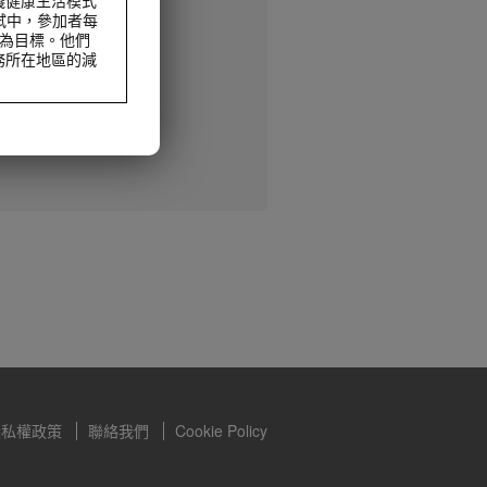
試中，參加者每
動為目標。他們
務所在地區的減
減重及控制體重，
食，但不能完全取
減重及控制體重，
食，但不能完全取
隱私權政策
聯絡我們
Cookie Policy