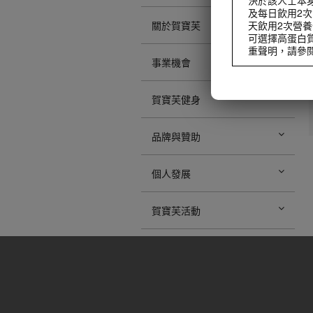
及每日飲用2次
天飲用2次營養
關於賀寶芙
可選擇高蛋白
重聲明，請參閱職業
事業機會
在開始任何減重
有效的飲食控制
代全部膳食，
賀寶芙健身
在開始任何減重
有效的飲食控制
品牌與贊助
代全部膳食，
個人發展
賀寶芙活動