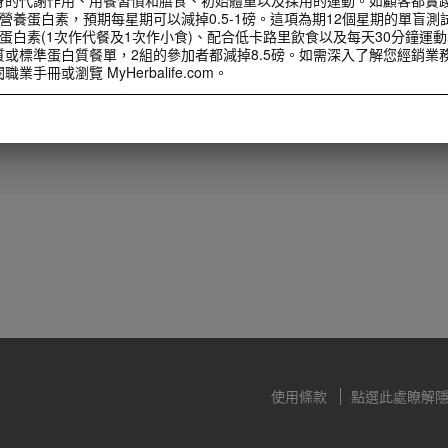
營養蛋白素，預期每星期可以減掉0.5-1磅。這項為期12個星期的單盲測
蛋白素(1次作代餐及1次作小食)、配合低卡路里飲食以及每天30分鐘運
質或標準蛋白質餐單，2組的參加者都減掉8.5磅。如需深入了解您經銷業
1:30
手冊或瀏覽 MyHerbalife.com。
直銷商宣導月領導人影片
計劃前，任何人都應該首先諮詢醫生意見。Herbalife® 產品只能輔助
2025直銷宣導月大使陳欣緣總裁分
才是減重的最佳方法。雖然某些 Herbalife® 產品可以取代部分日常膳
享
每人每日最少要適度攝取一次正餐。
計劃前，任何人都應該首先諮詢醫生意見。Herbalife® 產品只能輔助
才是減重的最佳方法。雖然某些 Herbalife® 產品可以取代部分日常膳
每人每日最少要適度攝取一次正餐。
使用條款
點選此處瞭解