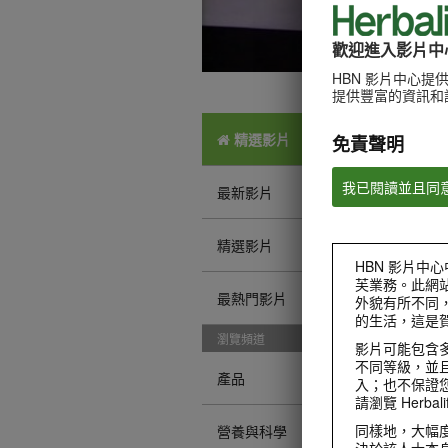
歡迎進入影片中
HBN 影片中心
提供豐富的資訊和
精選影片
免責聲明
我已閱讀並且同
最新影片
精選影片
HBN 影片中心
芙業務。此網
最熱門影片
外貌有所不同
的生活，這是
瀏覽頻道
影片可能包含
不同等級，並且
產品
入；也不保證
請瀏覽 Herbalif
同樣地，大幅
營養與科學
決於該人士本