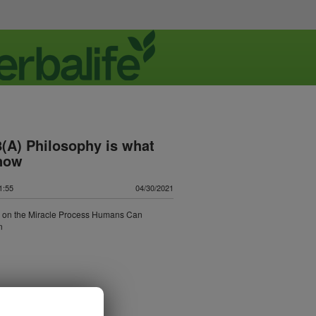
(A) Philosophy is what
now
:55
04/30/2021
 on the Miracle Process Humans Can
n