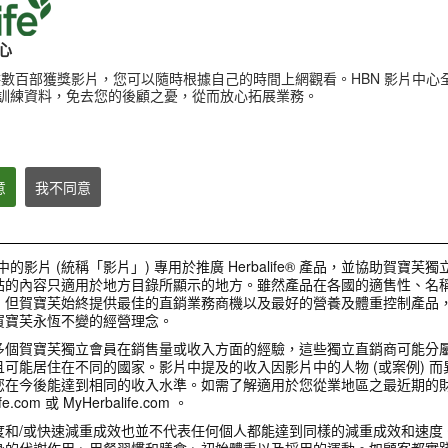
心
提供數百部獲獎影片，您可以隨時根據自己的時間上網觀看。HBN 影片中心
訓練資料，免去您的後顧之憂，從而放心拓展業務。
產品
意
我不同意
1:00
3:27
中的影片 (統稱「影片」) 專用於推廣 Herbalife® 產品，並協助賀寶芙
輕卡體控 從早餐開始
健康活躍新生活影
營養專家揭密 健康早餐的好處
站的內容只適用於地方目錄所顯示的地方。雖然產品在各國的適售性、名稱
伸展熱身示範
賀寶芙全方位營養早餐：簡單搭配
營養專家向您推薦#賀寶芙營養早
，但賀寶芙始終提供最佳的直銷業務商機以及最好的營養及體重控制產品
使用濃縮蘆薈汁、營養蛋白混合飲
餐，不僅可以提供優質營養素、幫助
健康活躍新生活影片_
料及草本濃縮速溶茶飲，可以幫助
賀寶芙永恆不變的經營理念。
消化，幫助您的體重管理計畫及提振
熱身示範
提振精神、促進新陳代謝、補充營
精神。簡單的健康早餐組合
養 幫助體重管理計畫、快速又方便
多個賀寶芙獨立會員在銷售量或收入方面的經驗，這些獨立直銷商可能分
準備!
可能居住在不同的國家。影片中提及的收入因影片中的人物 (或案例) 
您在今後能達到相同的收入水準。如需了解適用於您從業地區之最近期的
e.com 或 MyHerbalife.com 。
關於賀寶芙
度和/或快速減重成效也並不代表任何個人都能達到同樣的減重成效和速度
身的代謝作用、用餐習慣和膳食、初始體重以及採用的運動。如顧客都實