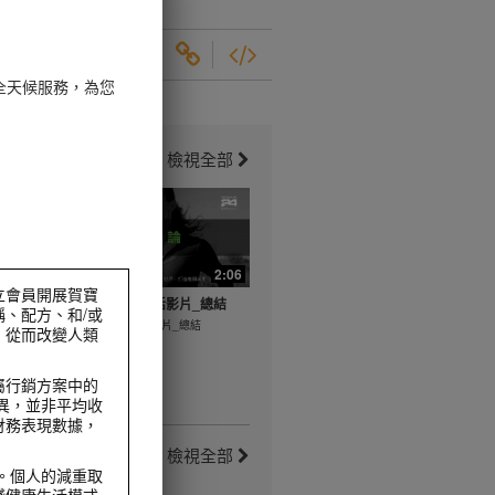
全天候服務，為您
檢視全部
5:10
2:06
獨立會員開展賀寶
片_運動前
健康活躍新生活影片_總結
、配方、和/或
健康活躍新生活影片_總結
，從而改變人類
運動前伸展
屬行銷方案中的
而異，並非平均收
財務表現數據，
檢視全部
。個人的減重取
踐健康生活模式