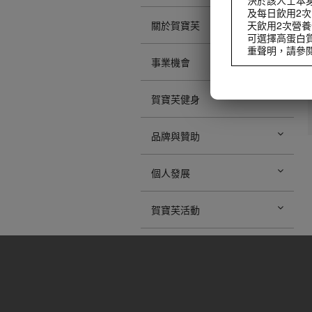
及每日飲用2次
天飲用2次營養
關於賀寶芙
可選擇高蛋白
重聲明，請參閱職業
事業機會
在開始任何減重
有效的飲食控制
代全部膳食，
賀寶芙健身
在開始任何減重
有效的飲食控制
品牌與贊助
代全部膳食，
個人發展
賀寶芙活動