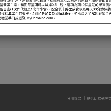
營養蛋白素，預期每星期可以減掉0.5-1磅。這項為期12個星期的單盲測
蛋白素(1次作代餐及1次作小食)、配合低卡路里飲食以及每天30分鐘運
質或標準蛋白質餐單，2組的參加者都減掉8.5磅。如需深入了解您經銷業
1:30
手冊或瀏覽 MyHerbalife.com。
直銷商宣導月領導人影片
計劃前，任何人都應該首先諮詢醫生意見。Herbalife® 產品只能輔助
2025直銷宣導月大使陳欣緣總裁分
才是減重的最佳方法。雖然某些 Herbalife® 產品可以取代部分日常膳
享
每人每日最少要適度攝取一次正餐。
計劃前，任何人都應該首先諮詢醫生意見。Herbalife® 產品只能輔助
才是減重的最佳方法。雖然某些 Herbalife® 產品可以取代部分日常膳
每人每日最少要適度攝取一次正餐。
使用條款
點選此處瞭解