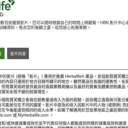
心
提供數百部獲獎影片，您可以隨時根據自己的時間上網觀看。HBN 影片中心
訓練資料，免去您的後顧之憂，從而放心拓展業務。
產品
意
我不同意
1:00
3:27
中的影片 (統稱「影片」) 專用於推廣 Herbalife® 產品，並協助賀寶芙
輕卡體控 從早餐開始
健康活躍新生活影
營養專家揭密 健康早餐的好處
站的內容只適用於地方目錄所顯示的地方。雖然產品在各國的適售性、名稱
伸展熱身示範
賀寶芙全方位營養早餐：簡單搭配
營養專家向您推薦#賀寶芙營養早
，但賀寶芙始終提供最佳的直銷業務商機以及最好的營養及體重控制產品
使用濃縮蘆薈汁、營養蛋白混合飲
餐，不僅可以提供優質營養素、幫助
健康活躍新生活影片_
料及草本濃縮速溶茶飲，可以幫助
賀寶芙永恆不變的經營理念。
消化，幫助您的體重管理計畫及提振
熱身示範
提振精神、促進新陳代謝、補充營
精神。簡單的健康早餐組合
養 幫助體重管理計畫、快速又方便
多個賀寶芙獨立會員在銷售量或收入方面的經驗，這些獨立直銷商可能分
準備!
可能居住在不同的國家。影片中提及的收入因影片中的人物 (或案例) 
您在今後能達到相同的收入水準。如需了解適用於您從業地區之最近期的
e.com 或 MyHerbalife.com 。
關於賀寶芙
度和/或快速減重成效也並不代表任何個人都能達到同樣的減重成效和速度
身的代謝作用、用餐習慣和膳食、初始體重以及採用的運動。如顧客都實