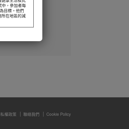
試中，參加者每
動為目標。他們
務所在地區的減
減重及控制體重，
食，但不能完全取
減重及控制體重，
食，但不能完全取
隱私權政策
聯絡我們
Cookie Policy