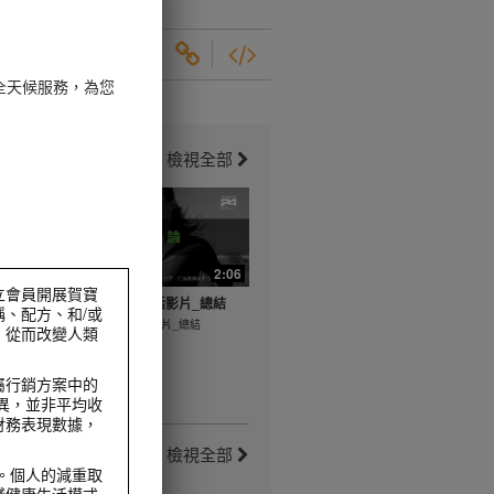
全天候服務，為您
檢視全部
5:10
2:06
獨立會員開展賀寶
片_運動前
健康活躍新生活影片_總結
、配方、和/或
健康活躍新生活影片_總結
，從而改變人類
運動前伸展
屬行銷方案中的
而異，並非平均收
財務表現數據，
檢視全部
。個人的減重取
踐健康生活模式