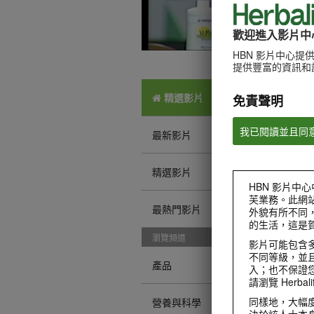
歡迎進入影片中
HBN 影片中心
提供豐富的資訊和
精選影片
免責聲明
我已閱讀並且同
最新影片
精選影片
HBN 影片中心
芙業務。此網
最熱門影片
外貌有所不同
的生活，這是
瀏覽頻道
影片可能包含
不同等級，並且
產品
入；也不保證
請瀏覽 Herbalif
同樣地，大幅
營養與科學
決於該人士本