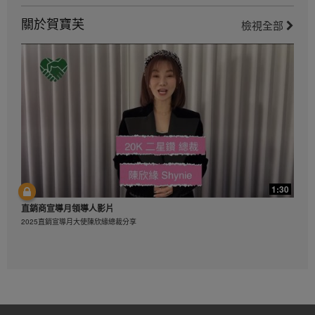
5:10
關於賀寶芙
檢視全部
健康活躍新生活影片_運動前伸展熱身示範
健康活躍新生活影片_運動前伸展熱身示範
1:30
2:06
直銷商宣導月領導人影片
健康活躍新生活影片_總結
2025直銷宣導月大使陳欣緣總裁分享
健康活躍新生活影片_總結