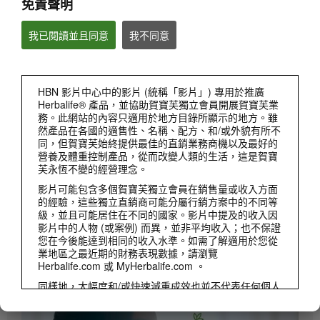
免責聲明
賀寶芙活動
我已閱讀並且同意
我不同意
產品
檢視全部
HBN 影片中心中的影片 (統稱「影片」) 專用於推廣
Herbalife® 產品，並協助賀寶芙獨立會員開展賀寶芙業
務。此網站的內容只適用於地方目錄所顯示的地方。雖
然產品在各國的適售性、名稱、配方、和/或外貌有所不
同，但賀寶芙始終提供最佳的直銷業務商機以及最好的
營養及體重控制產品，從而改變人類的生活，這是賀寶
芙永恆不變的經營理念。
影片可能包含多個賀寶芙獨立會員在銷售量或收入方面
的經驗，這些獨立直銷商可能分屬行銷方案中的不同等
級，並且可能居住在不同的國家。影片中提及的收入因
影片中的人物 (或案例) 而異，並非平均收入；也不保證
您在今後能達到相同的收入水準。如需了解適用於您從
3:27
業地區之最近期的財務表現數據，請瀏覽
營養專家揭密 健康早餐的好處
Herbalife.com 或 MyHerbalife.com 。
營養專家向您推薦#賀寶芙營養早餐，不僅可以提供優質營養素、幫助消化，幫助您的體
同樣地，大幅度和/或快速減重成效也並不代表任何個人
重管理計畫及提振精神。簡單的健康早餐組合
都能達到同樣的減重成效和速度。個人的減重取決於該
人士本身的代謝作用、用餐習慣和膳食、初始體重以及