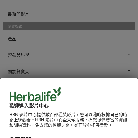
最熱門影片
瀏覽頻道
產品
營養與科學
關於賀寶芙
事業機會
賀寶芙健身
歡迎進入影片中心
HBN 影片中心提供數百部獲獎影片，您可以隨時根據自己的時
間上網觀看。HBN 影片中心全天候服務，為您提供豐富的資訊
品牌與贊助
和訓練資料，免去您的後顧之憂，從而放心拓展業務。
個人發展