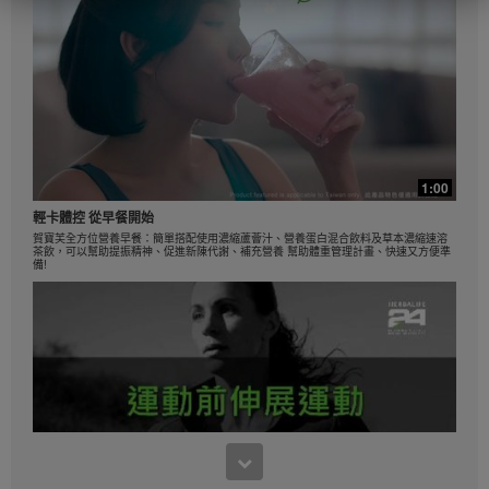
採用的運動。如顧客都實踐健康生活模式及每日飲用2
次營養蛋白素，預期每星期可以減掉0.5-1磅。這項為期
12個星期的單盲測試中，參加者每天飲用2次營養蛋白
素(1次作代餐及1次作小食)、配合低卡路里飲食以及每
天30分鐘運動為目標。他們可選擇高蛋白質或標準蛋白
質餐單，2組的參加者都減掉8.5磅。如需深入了解您經
銷業務所在地區的減重聲明，請參閱職業手冊或瀏覽
MyHerbalife.com。
在開始任何減重計劃前，任何人都應該首先諮詢醫生意
1:00
見。Herbalife® 產品只能輔助減重及控制體重，有效的
飲食控制才是減重的最佳方法。雖然某些 Herbalife® 產
輕卡體控 從早餐開始
品可以取代部分日常膳食，但不能完全取代全部膳食，
賀寶芙全方位營養早餐：簡單搭配使用濃縮蘆薈汁、營養蛋白混合飲料及草本濃縮速溶
每人每日最少要適度攝取一次正餐。
茶飲，可以幫助提振精神、促進新陳代謝、補充營養 幫助體重管理計畫、快速又方便準
備!
在開始任何減重計劃前，任何人都應該首先諮詢醫生意
見。Herbalife® 產品只能輔助減重及控制體重，有效的
飲食控制才是減重的最佳方法。雖然某些 Herbalife® 產
品可以取代部分日常膳食，但不能完全取代全部膳食，
每人每日最少要適度攝取一次正餐。