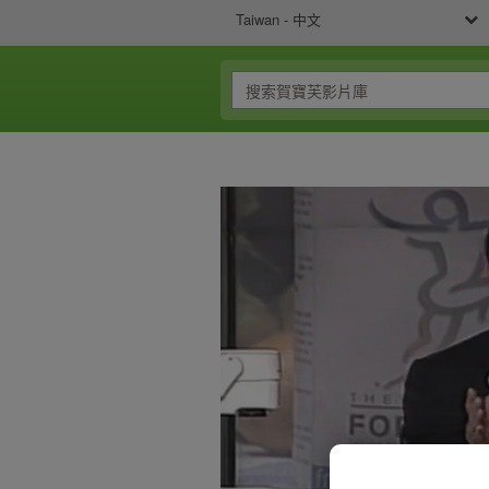
Taiwan - 中文