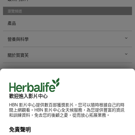
瀏覽頻道
產品
營養與科學
關於賀寶芙
事業機會
賀寶芙健身
歡迎進入影片中心
品牌與贊助
HBN 影片中心提供數百部獲獎影片，您可以隨時根據自己的時
間上網觀看。HBN 影片中心全天候服務，為您提供豐富的資訊
和訓練資料，免去您的後顧之憂，從而放心拓展業務。
個人發展
免責聲明
賀寶芙活動