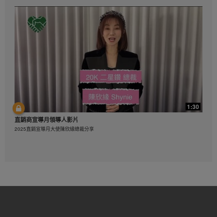
健康活躍新生活影片_運動前伸展熱身示範
1:30
2:06
直銷商宣導月領導人影片
健康活躍新生活影片_總結
2025直銷宣導月大使陳欣緣總裁分享
健康活躍新生活影片_總結