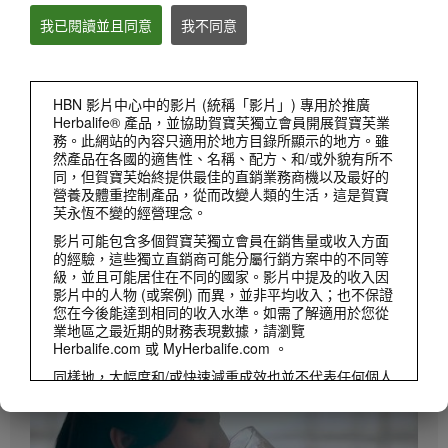
我已閱讀並且同意
我不同意
產品
檢視全部
HBN 影片中心中的影片 (統稱「影片」) 專用於推廣
Herbalife® 產品，並協助賀寶芙獨立會員開展賀寶芙業
務。此網站的內容只適用於地方目錄所顯示的地方。雖
然產品在各國的適售性、名稱、配方、和/或外貌有所不
同，但賀寶芙始終提供最佳的直銷業務商機以及最好的
營養及體重控制產品，從而改變人類的生活，這是賀寶
芙永恆不變的經營理念。
影片可能包含多個賀寶芙獨立會員在銷售量或收入方面
的經驗，這些獨立直銷商可能分屬行銷方案中的不同等
級，並且可能居住在不同的國家。影片中提及的收入因
3:27
影片中的人物 (或案例) 而異，並非平均收入；也不保證
您在今後能達到相同的收入水準。如需了解適用於您從
營養專家揭密 健康早餐的好處
業地區之最近期的財務表現數據，請瀏覽
營養專家向您推薦#賀寶芙營養早餐，不僅可以提供優質營養素、幫助消化，幫助您的體
Herbalife.com 或 MyHerbalife.com 。
重管理計畫及提振精神。簡單的健康早餐組合
同樣地，大幅度和/或快速減重成效也並不代表任何個人
都能達到同樣的減重成效和速度。個人的減重取決於該
人士本身的代謝作用、用餐習慣和膳食、初始體重以及
採用的運動。如顧客都實踐健康生活模式及每日飲用2
次營養蛋白素，預期每星期可以減掉0.5-1磅。這項為期