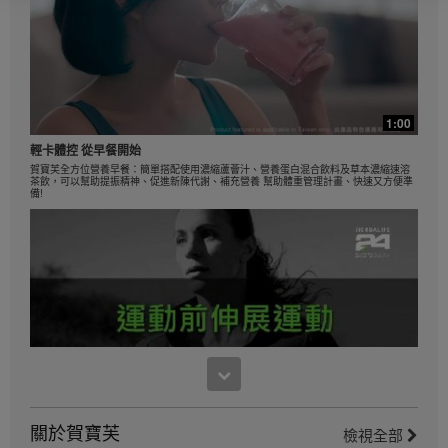
12個星期的單盲測試中，參加者每天飲用2次營養蛋白
素(1次作代餐及1次作小食)、配合低卡路里飲食以及每
天30分鐘運動為目標。他們可選擇高蛋白質或標準蛋白
質餐單，2組的參加者都減掉8.5磅。如需深入了解您經
銷業務所在地區的減重聲明，請參閱職業手冊或瀏覽
MyHerbalife.com。
1:00
在開始任何減重計劃前，任何人都應該首先諮詢醫生意
輕卡體控 從早餐開始
見。Herbalife® 產品只能輔助減重及控制體重，有效的
飲食控制才是減重的最佳方法。雖然某些 Herbalife® 產
賀寶芙全方位營養早餐：簡單搭配使用濃縮蘆薈汁、營養蛋白混合飲料及草本濃縮速溶
茶飲，可以幫助提振精神、促進新陳代謝、補充營養 幫助體重管理計畫、快速又方便準
品可以取代部分日常膳食，但不能完全取代全部膳食，
備!
每人每日最少要適度攝取一次正餐。
在開始任何減重計劃前，任何人都應該首先諮詢醫生意
見。Herbalife® 產品只能輔助減重及控制體重，有效的
飲食控制才是減重的最佳方法。雖然某些 Herbalife® 產
品可以取代部分日常膳食，但不能完全取代全部膳食，
每人每日最少要適度攝取一次正餐。
5:10
關於賀寶芙
檢視全部
健康活躍新生活影片_運動前伸展熱身示範