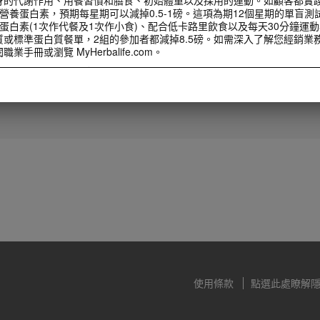
營養蛋白素，預期每星期可以減掉0.5-1磅。這項為期12個星期的單盲測
蛋白素(1次作代餐及1次作小食)、配合低卡路里飲食以及每天30分鐘運
質或標準蛋白質餐單，2組的參加者都減掉8.5磅。如需深入了解您經銷業
1:30
手冊或瀏覽 MyHerbalife.com。
直銷商宣導月領導人影片
計劃前，任何人都應該首先諮詢醫生意見。Herbalife® 產品只能輔助
2025直銷宣導月大使陳欣緣總裁分
才是減重的最佳方法。雖然某些 Herbalife® 產品可以取代部分日常膳
享
每人每日最少要適度攝取一次正餐。
計劃前，任何人都應該首先諮詢醫生意見。Herbalife® 產品只能輔助
才是減重的最佳方法。雖然某些 Herbalife® 產品可以取代部分日常膳
每人每日最少要適度攝取一次正餐。
使用條款
點選此處瞭解