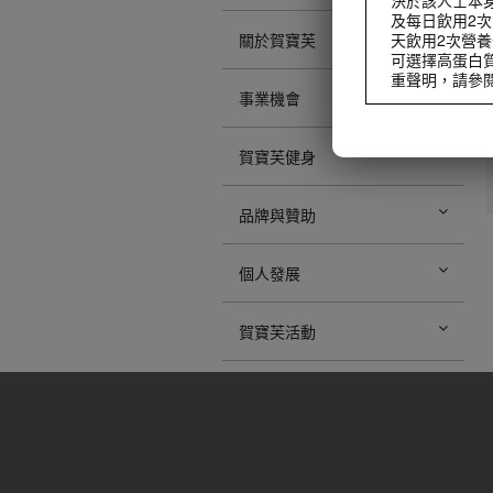
及每日飲用2次
天飲用2次營養
關於賀寶芙
可選擇高蛋白
重聲明，請參閱職業
事業機會
在開始任何減重
有效的飲食控制
代全部膳食，
賀寶芙健身
在開始任何減重
有效的飲食控制
品牌與贊助
代全部膳食，
個人發展
賀寶芙活動