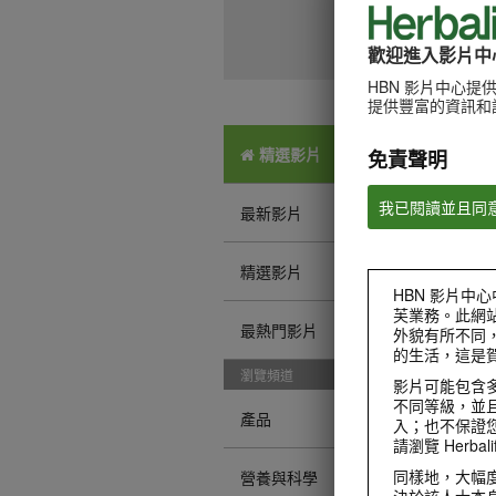
歡迎進入影片中
HBN 影片中心
提供豐富的資訊和
精選影片
免責聲明
我已閱讀並且同
最新影片
精選影片
HBN 影片中心
芙業務。此網
最熱門影片
外貌有所不同
的生活，這是
瀏覽頻道
影片可能包含
不同等級，並且
產品
入；也不保證
請瀏覽 Herbalif
同樣地，大幅
營養與科學
決於該人士本