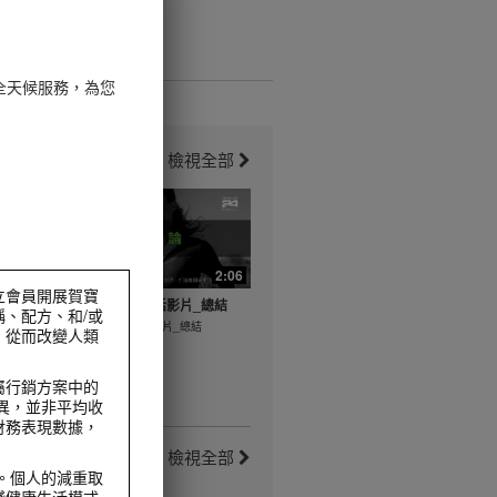
全天候服務，為您
檢視全部
5:10
2:06
獨立會員開展賀寶
片_運動前
健康活躍新生活影片_總結
、配方、和/或
健康活躍新生活影片_總結
，從而改變人類
運動前伸展
屬行銷方案中的
而異，並非平均收
財務表現數據，
檢視全部
。個人的減重取
踐健康生活模式