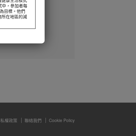
試中，參加者每
動為目標。他們
務所在地區的減
減重及控制體重，
食，但不能完全取
減重及控制體重，
食，但不能完全取
隱私權政策
聯絡我們
Cookie Policy