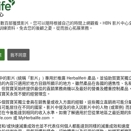
心
提供數百部獲獎影片，您可以隨時根據自己的時間上網觀看。HBN 影片中心
訓練資料，免去您的後顧之憂，從而放心拓展業務。
產品
意
我不同意
1:00
3:27
中的影片 (統稱「影片」) 專用於推廣 Herbalife® 產品，並協助賀寶芙
輕卡體控 從早餐開始
健康活躍新生活影
營養專家揭密 健康早餐的好處
站的內容只適用於地方目錄所顯示的地方。雖然產品在各國的適售性、名稱
伸展熱身示範
賀寶芙全方位營養早餐：簡單搭配
營養專家向您推薦#賀寶芙營養早
，但賀寶芙始終提供最佳的直銷業務商機以及最好的營養及體重控制產品
使用濃縮蘆薈汁、營養蛋白混合飲
餐，不僅可以提供優質營養素、幫助
健康活躍新生活影片_
料及草本濃縮速溶茶飲，可以幫助
賀寶芙永恆不變的經營理念。
消化，幫助您的體重管理計畫及提振
熱身示範
提振精神、促進新陳代謝、補充營
精神。簡單的健康早餐組合
養 幫助體重管理計畫、快速又方便
多個賀寶芙獨立會員在銷售量或收入方面的經驗，這些獨立直銷商可能分
準備!
可能居住在不同的國家。影片中提及的收入因影片中的人物 (或案例) 
您在今後能達到相同的收入水準。如需了解適用於您從業地區之最近期的
e.com 或 MyHerbalife.com 。
關於賀寶芙
度和/或快速減重成效也並不代表任何個人都能達到同樣的減重成效和速度
身的代謝作用、用餐習慣和膳食、初始體重以及採用的運動。如顧客都實